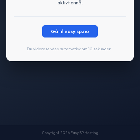
aktivt ennå.
Gå til easyisp.no
Du videresendes automatisk om 10 sekunder…
Copyright 2026 EasyISP Hosting